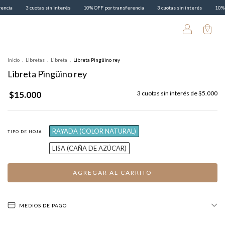
s sin interés
10% OFF por transferencia
3 cuotas sin interés
10% OFF por transfere
0
Inicio
.
Libretas
.
Libreta
.
Libreta Pingüino rey
Libreta Pingüino rey
$15.000
3
cuotas sin interés de
$5.000
RAYADA (COLOR NATURAL)
TIPO DE HOJA
LISA (CAÑA DE AZÚCAR)
MEDIOS DE PAGO