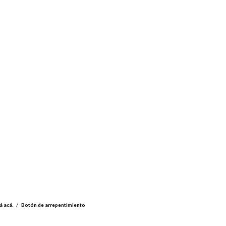
á acá.
/
Botón de arrepentimiento