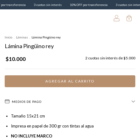
ncia
3 cuotas sin interés
10% OFF por transferencia
3 cuotas sin interés
10% OF
0
Inicio
.
Láminas
.
Lámina Pingüino rey
Lámina Pingüino rey
$10.000
2
cuotas sin interés de
$5.000
MEDIOS DE PAGO
Tamaño 15x21 cm
Impresa en papel de 300 gr con tintas al agua
NO INCLUYE MARCO