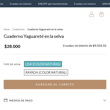
 interés
10% OFF por transferencia
3 cuotas sin interés
10% OFF por transferencia
0
Inicio
.
Cuadernos
.
Cuaderno Yaguareté en la selva
Cuaderno Yaguareté en la selva
$28.000
3
cuotas sin interés de
$9.333,33
LISA (COLOR NATURAL)
TIPO DE HOJA
RAYADA (COLOR NATURAL)
MEDIOS DE PAGO