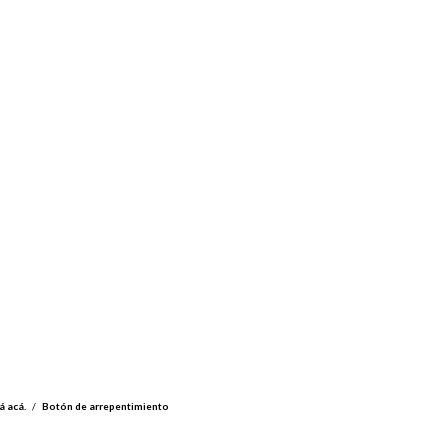
á acá.
/
Botón de arrepentimiento